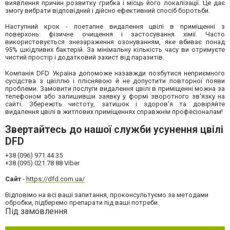
виявлення причин розвитку грибка і місць його локалізації. Це дає
змогу вибрати відповідний і дійсно ефективний спосіб боротьби.
Наступний крок - поетапне видалення цвілі в приміщенні з
поверхонь: фізичне очищення і застосування хімії. Часто
використовується знезараження озонуванням, яке вбиває понад
95% шкідливих бактерій. За мінімальну кількість часу ви отримуєте
чистий простір і додатковий захист від паразитів.
Компанія DFD Україна допоможе назавжди позбутися неприємного
сусідства з цвіллю і пліснявою й не допустити повторної появи
проблеми. Замовити послуги видалення цвілі в приміщенні можна за
телефоном або залишивши заявку у формі зворотного зв'язку на
сайті. Збережіть чистоту, затишок і здоров'я та довіряйте
видалення цвілі в житлових приміщеннях справжнім професіоналам!
Звертайтесь до нашої служби
усунення цвілі
DFD
+38 (096) 971 44 35
+38 (095) 021 78 88 Viber
Сайт
-
https://dfd.com.ua/
Відповімо на всі ваші запитання, проконсультуємо за методами
обробки, підберемо препарати під ваші потреби.
Під замовлення