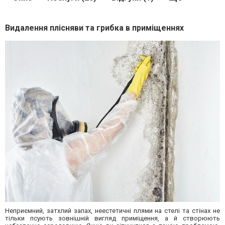
Видалення плісняви та грибка в приміщеннях
Неприємний, затхлий запах, неестетичні плями на стелі та стінах не
тільки псують зовнішній вигляд приміщення, а й створюють