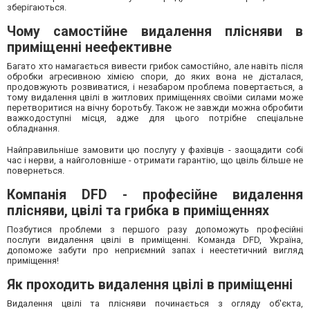
зберігаються.
Чому самостійне видалення плісняви в
приміщенні неефективне
Багато хто намагається вивести грибок самостійно, але навіть після
обробки агресивною хімією спори, до яких вона не дісталася,
продовжують розвиватися, і незабаром проблема повертається, а
тому видалення цвілі в житлових приміщеннях своїми силами може
перетворитися на вічну боротьбу. Також не завжди можна обробити
важкодоступні місця, адже для цього потрібне спеціальне
обладнання.
Найправильніше замовити цю послугу у фахівців - заощадити собі
час і нерви, а найголовніше - отримати гарантію, що цвіль більше не
повернеться.
Компанія DFD - професійне видалення
плісняви, цвілі та грибка в приміщеннях
Позбутися проблеми з першого разу допоможуть професійні
послуги видалення цвілі в приміщенні. Команда DFD, Україна,
допоможе забути про неприємний запах і неестетичний вигляд
приміщення!
Як проходить видалення цвілі в приміщенні
Видалення цвілі та плісняви починається з огляду об'єкта,