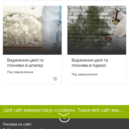
Видалення цвілі та
Видалення цвілі та
плісняви зі шпалер
плісняви в підвалі
Під замовлення
Під замовлення
Цей сайт використовує «cookies». Також веб-сайт використовує інтернет-сервіс для збору технічних даних стосовно відвідувачів з метою отримання маркетингової та статистичної інформації. Умови обробки даних відвідувачів сайту див.
〉
Реклама на сайті