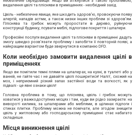
небезпечне середовище. Якщо ви зіткнулися з такою проблемою,
видалення цвілі та плісняви в приміщеннях - необхідний захід.
Цвіль - небезпечне явище, яке шкодить здоров'ю, провокуючи появу
алергій, нападів астми, а також низки інших проблем зі здоров'ям.
Пліснява та грибок можуть проростати в дерево, руйнуючи
конструкції будинку, псувати меблі, підлогове покриття і шпалери.
Професійні послуги видалення цвілі та плісняви в приміщенні дадуть
змогу швидко розв'язати проблему і запобігти її повторній появі, а
найкращим варіантом буде звернутися в компанію DFD.
Коли необхідно замовити видалення цвілі в
приміщеннях
Якщо ви помітили темні плями на шпалерах, на кухні, в туалеті або у
ванній, не гайте час і не давайте цвілі поширитися! Наліт, схожий на
мох, і неприємний різкий запах застійної води та вогкості, як у
підвалі - це явні ознаки цвілі!
Головна проблема в тому, що пліснява, цвіль і грибок можуть
ховатися у важкодоступних місцях і там, куди ви рідко зазираєте: на
вивороті килима, за шпалерами або меблями, в щілинах підлоги і
стиках плитки. Проблему можна не помічати, але згодом знищити
цвіль у житловому або господарському приміщенні стає набагато
складніше.
Місця виникнення цвілі