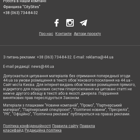
Робота в нашій компанії
Франшиза "CitySites"
+38 (063) 734-84-32
Про нас
Контакти
Автори проєкту
З питань реклами: +38 (063) 734-84-32. E-mail:
reklama@44.ua
E-mail редакції:
news@44.ua
Допускається цитування матеріалів без отримання попередньої згоди
44.ua за умови розміщення в тексті обов'язкового посилання на 44.ua -
Сайт міста Києва. Для інтернет-видань обов'язкове розміщення прямого,
відкритого для пошукових систем гіперпосилання на цитовані статті не
нижче другого абзацу в тексті або в якості джерела. Порушення
виняткових прав переслідується Законом.
Матеріали з плашками "Новини компаній", "Промо", "Партнерський
матеріал", "Партнерський спецпроєкт", "Політичні новини", "Пресреліз",
"PR", "Офіційно", "Політична реклама" публікуються на правах реклами.
Політика конфіденційності
Правила сайту
Правила
класифайд
Редакційна політика