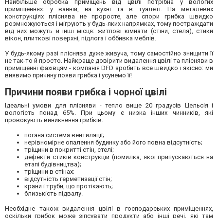
Найбільше обробка приміщень від цвілі потрібна у вологих
приміщеннях: у ванній, на кухні та в туалеті. На металевих
конструкціях пліснява не проросте, але спори грибка швидко
розмножуються і мігрують у будь-яких напрямках, тому постраждати
від них можуть й інші місця: житлові кімнати (стіни, стеля), стики
вікон, плиткові поверхні, підлога і оббивка меблів.
У будь-якому разі пліснява дуже живуча, тому самостійно знищити її
не так-то й просто. Найкраще довірити видалення цвілі та плісняви в
приміщенні фахівцям - компанія DFD зробить все швидко і якісно: ми
виявимо причину появи грибка і усунемо її!
Причини появи грибка і чорної цвілі
Ідеальні умови для плісняви - тепло вище 20 градусів Цельсія і
вологість понад 65%. При цьому є низка інших чинників, які
провокують виникнення грибків:
погана система вентиляції;
нерівномірне опалення будинку або його повна відсутність;
тріщини в покритті стін, стелі;
дефекти стиків конструкцій (помилка, якої припускаються на
етапі будівництва);
тріщини в стінах;
відсутність герметизації стін;
крани і труби, що протікають;
близькість підвалу.
Необхідне також видалення цвілі в господарських приміщеннях,
оскільки грибок може зіпсувати продукти або інші речі, які там