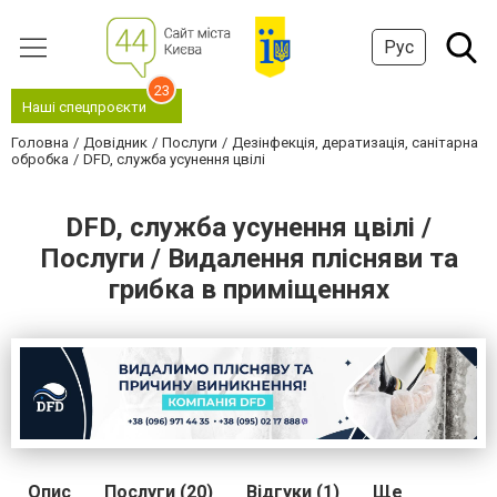
Рус
23
Наші спецпроєкти
Головна
Довідник
Послуги
Дезінфекція, дератизація, санітарна
обробка
DFD, служба усунення цвілі
DFD, служба усунення цвілі /
Послуги / Видалення плісняви та
грибка в приміщеннях
Опис
Послуги (20)
Відгуки (1)
Ще